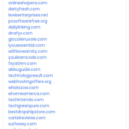
onlineshopera.com
dartyfresh.com
lewisenterprises.net
pcsoftwarefree.org
dailylinking.com
dnafyx.com
giocolenuvole.com
iyouessential.com
withloveamity.com
youlearncode.com
fxyatirim.com
abbuguide.com
technologyresult.com
webhostingoffers.org
whatszow.com
ehomeamerca.com
techintendo.com
techgreenpure.com
bestdropshipstore.com
cartelreviews.com
surfsway.com