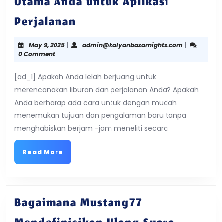
Utama Anda untuk Aplikasi
Temukan
Perjalanan
Dunia
May
admin@kaly
May 9, 2025
|
admin@kalyanbazarnights.com
|
9,
0 Comment
Viabola:
2025
[ad_1] Apakah Anda lelah berjuang untuk
Panduan
merencanakan liburan dan perjalanan Anda? Apakah
Utama
Anda berharap ada cara untuk dengan mudah
menemukan tujuan dan pengalaman baru tanpa
Anda
menghabiskan berjam -jam meneliti secara
untuk
Read
Read More
Aplikasi
More
Perjalanan
Bagaimana Mustang77