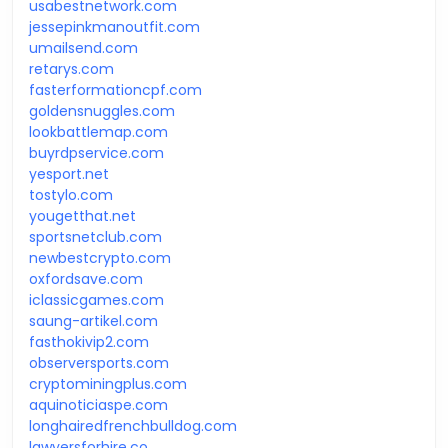
usabestnetwork.com
jessepinkmanoutfit.com
umailsend.com
retarys.com
fasterformationcpf.com
goldensnuggles.com
lookbattlemap.com
buyrdpservice.com
yesport.net
tostylo.com
yougetthat.net
sportsnetclub.com
newbestcrypto.com
oxfordsave.com
iclassicgames.com
saung-artikel.com
fasthokivip2.com
observersports.com
cryptominingplus.com
aquinoticiaspe.com
longhairedfrenchbulldog.com
lawyersforhire.co