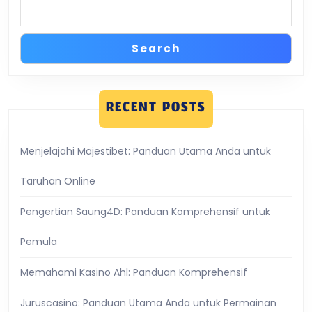
Search
RECENT POSTS
Menjelajahi Majestibet: Panduan Utama Anda untuk
Taruhan Online
Pengertian Saung4D: Panduan Komprehensif untuk
Pemula
Memahami Kasino Ahl: Panduan Komprehensif
Juruscasino: Panduan Utama Anda untuk Permainan