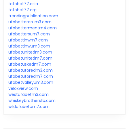
totobet77.asia
totobet77.org
trendingpublication.com
ufabettererum3.com
ufabettermentm4.com
ufabettersum7.com
ufabettinwm7.com
ufabettinwum3.com
ufabetunitedm3.com
ufabetunitedm7.com
ufabetuskedm7.com
ufabetutoredm3.com
ufabetutoredm7.com
ufabetvalleyum3.com
veloxview.com
westufabetm3.com
whiskeybrothersllc.com
wildufabetum7.com