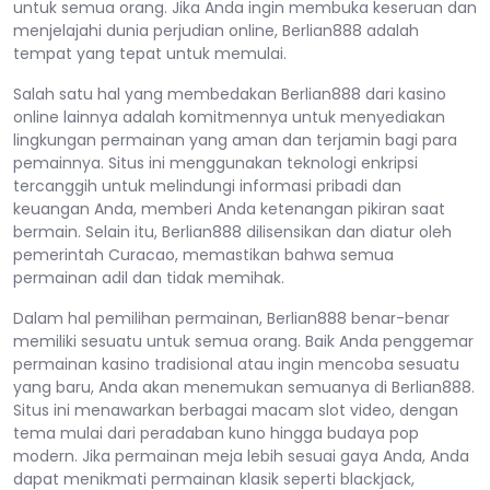
untuk semua orang. Jika Anda ingin membuka keseruan dan
menjelajahi dunia perjudian online, Berlian888 adalah
tempat yang tepat untuk memulai.
Salah satu hal yang membedakan Berlian888 dari kasino
online lainnya adalah komitmennya untuk menyediakan
lingkungan permainan yang aman dan terjamin bagi para
pemainnya. Situs ini menggunakan teknologi enkripsi
tercanggih untuk melindungi informasi pribadi dan
keuangan Anda, memberi Anda ketenangan pikiran saat
bermain. Selain itu, Berlian888 dilisensikan dan diatur oleh
pemerintah Curacao, memastikan bahwa semua
permainan adil dan tidak memihak.
Dalam hal pemilihan permainan, Berlian888 benar-benar
memiliki sesuatu untuk semua orang. Baik Anda penggemar
permainan kasino tradisional atau ingin mencoba sesuatu
yang baru, Anda akan menemukan semuanya di Berlian888.
Situs ini menawarkan berbagai macam slot video, dengan
tema mulai dari peradaban kuno hingga budaya pop
modern. Jika permainan meja lebih sesuai gaya Anda, Anda
dapat menikmati permainan klasik seperti blackjack,