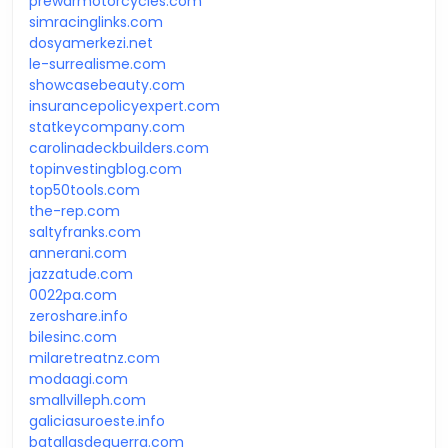
prewarmotorcycles.com
simracinglinks.com
dosyamerkezi.net
le-surrealisme.com
showcasebeauty.com
insurancepolicyexpert.com
statkeycompany.com
carolinadeckbuilders.com
topinvestingblog.com
top50tools.com
the-rep.com
saltyfranks.com
annerani.com
jazzatude.com
0022pa.com
zeroshare.info
bilesinc.com
milaretreatnz.com
modaagi.com
smallvilleph.com
galiciasuroeste.info
batallasdeguerra.com