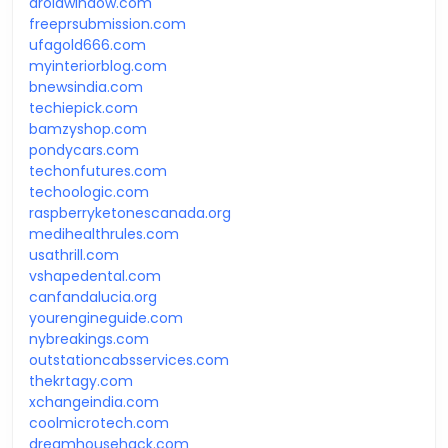
droidwindow.com
freeprsubmission.com
ufagold666.com
myinteriorblog.com
bnewsindia.com
techiepick.com
bamzyshop.com
pondycars.com
techonfutures.com
techoologic.com
raspberryketonescanada.org
medihealthrules.com
usathrill.com
vshapedental.com
canfandalucia.org
yourengineguide.com
nybreakings.com
outstationcabsservices.com
thekrtagy.com
xchangeindia.com
coolmicrotech.com
dreamhousehack.com