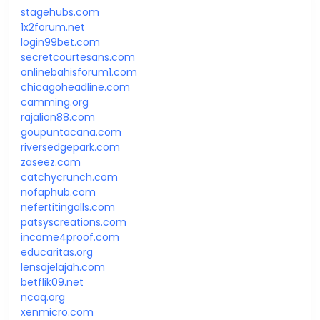
stagehubs.com
1x2forum.net
login99bet.com
secretcourtesans.com
onlinebahisforum1.com
chicagoheadline.com
camming.org
rajalion88.com
goupuntacana.com
riversedgepark.com
zaseez.com
catchycrunch.com
nofaphub.com
nefertitingalls.com
patsyscreations.com
income4proof.com
educaritas.org
lensajelajah.com
betflik09.net
ncaq.org
xenmicro.com