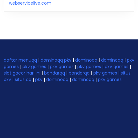
webservicelive.com
daftar menuqq
|
dominoqq pkv
|
dominoqq
|
dominoqq
|
pkv
games
|
pkv games
|
pkv games
|
pkv games
|
pkv games
|
slot gacor hari ini
|
bandarqq
|
bandarqq
|
pkv games
|
situs
pkv
|
situs qq
|
pkv
|
dominoqq
|
dominoqq
|
pkv games