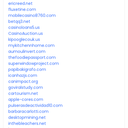
ericreed.net
fluxetine.com
mobilecasino8760.com
betqq3.net
casinoloans5.us
CasinoAuction.us
kipooglecouk.us
mykitchennhome.com
aumoulinvert.com
thefoodiepassport.com
superwindowproject.com
papibakigrafo.com
icanhazjs.com
canimpact.org
goviralstudy.com
cartourism.net
apple-cores.com
pulserasdeactividad10.com
barbaracarlotti.com
desktopmining.net
inthebleachers.net