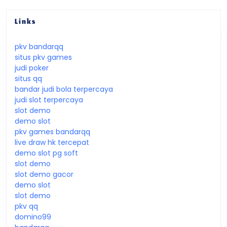
Links
pkv bandarqq
situs pkv games
judi poker
situs qq
bandar judi bola terpercaya
judi slot terpercaya
slot demo
demo slot
pkv games bandarqq
live draw hk tercepat
demo slot pg soft
slot demo
slot demo gacor
demo slot
slot demo
pkv qq
domino99