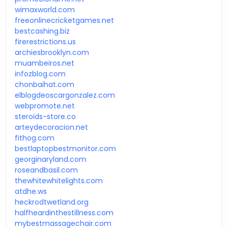
wimaxworld.com
freeonlinecricketgames.net
bestcashing.biz
firerestrictions.us
archiesbrooklyn.com
muambeiros.net
infozblog.com
chonbaihat.com
elblogdeoscargonzalez.com
webpromote.net
steroids-store.co
arteydecoracion.net
fithog.com
bestlaptopbestmonitor.com
georginaryland.com
roseandbasil.com
thewhitewhitelights.com
atdhe.ws
heckrodtwetland.org
halfheardinthestillness.com
mybestmassagechair.com