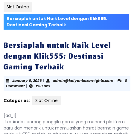
Slot Online
Bersiaplah untuk Naik Level dengan Klik555:
Destinasi Gaming Terbaik
Bersiaplah untuk Naik Level
dengan Klik555: Destinasi
Gaming Terbaik
January
admin@kal
January 6, 2026
|
admin@kalyanbazarnights.com
|
0
6,
Comment
|
1:50 am
2026
Categories:
Slot Online
[ad_1]
Jika Anda seorang penggila game yang mencari platform
baru dan menarik untuk memuaskan hasrat bermain game