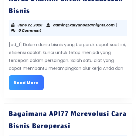
Sederhanakan
Bisnis
Alur
June
admin@kal
June 27, 2026
|
admin@kalyanbazarnights.com
|
27,
0 Comment
Kerja
2026
[ad_1] Dalam dunia bisnis yang bergerak cepat saat ini,
Anda
efisiensi adalah kunci untuk tetap menjadi yang
dengan
terdepan dalam persaingan. Salah satu alat yang
dapat membantu merampingkan alur kerja Anda dan
Lexus365:
Alat
Read
Read More
More
yang
Harus
Bagaimana API77 Merevolusi Cara
Dimiliki
Bagaimana
Bisnis Beroperasi
untuk