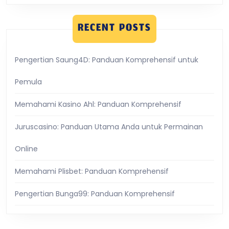
RECENT POSTS
Pengertian Saung4D: Panduan Komprehensif untuk
Pemula
Memahami Kasino Ahl: Panduan Komprehensif
Juruscasino: Panduan Utama Anda untuk Permainan
Online
Memahami Plisbet: Panduan Komprehensif
Pengertian Bunga99: Panduan Komprehensif