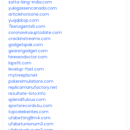
satta-king-india.com
yukigassencanada.com
articlehorizone.com
yuqqbbzp.com
7betagents6.com
coronavirusuptodate.com
crackinstreams.com
gadgetspak.com
gearsngadget.com
hireseodoctor.com
lapsfit.com
levelup-fast.com
mytreepla.net
pokersimulations.com
replicamanufactory.net
rezultate-loto.info
splendifulous.com
sportsrecords4u.com
topceleberites.com
ufabetting8m4.com
ufabetunionum3.com
ufabetvalueum3.com