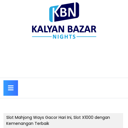
Skip
to
content
Skip
to
content
Open
Button
Slot Mahjong Ways Gacor Hari Ini, Slot X1000 dengan
Kemenangan Terbaik