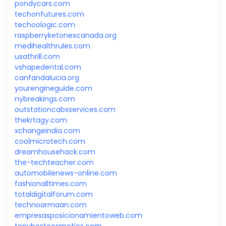
pondycars.com
techonfutures.com
techoologic.com
raspberryketonescanada.org
medihealthrules.com
usathrill.com
vshapedental.com
canfandalucia.org
yourengineguide.com
nybreakings.com
outstationcabsservices.com
thekrtagy.com
xchangeindia.com
coolmicrotech.com
dreamhousehack.com
the-techteacher.com
automobilenews-online.com
fashionalltimes.com
totaldigitalforum.com
technoarmaan.com
empresasposicionamientoweb.com
tonybestcosmetics.com