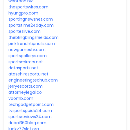
webtoon.biz
thesportswires.com
hyungpro.com
sportingnewsnet.com
sportstime24day.com
sporteslive.com
theblingblingshields.com
pinkfrenchtipnails.com
newgamestv.com
sportsgallerys.com
sportsmirrors.net
datasports.net
atasehirescortu.net
engineeringtechub.com
jerryescorts.com
attorneylegal.co
voomb.com
techgadgetpoint.com
tvsportsguide24.com
sportsreviews24.com
dubai360blog.com
lucky77slot.org