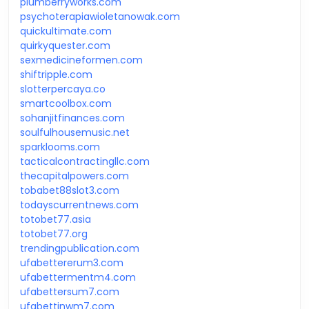
plumberryworks.com
psychoterapiawioletanowak.com
quickultimate.com
quirkyquester.com
sexmedicineformen.com
shiftripple.com
slotterpercaya.co
smartcoolbox.com
sohanjitfinances.com
soulfulhousemusic.net
sparklooms.com
tacticalcontractingllc.com
thecapitalpowers.com
tobabet88slot3.com
todayscurrentnews.com
totobet77.asia
totobet77.org
trendingpublication.com
ufabettererum3.com
ufabettermentm4.com
ufabettersum7.com
ufabettinwm7.com