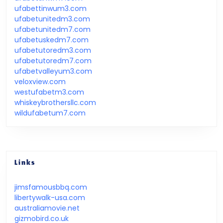
ufabettinwum3.com
ufabetunitedm3.com
ufabetunitedm7.com
ufabetuskedm7.com
ufabetutoredm3.com
ufabetutoredm7.com
ufabetvalleyum3.com
veloxview.com
westufabetm3.com
whiskeybrothersllc.com
wildufabetum7.com
Links
jimsfamousbbq.com
libertywalk-usa.com
australiamovie.net
gizmobird.co.uk