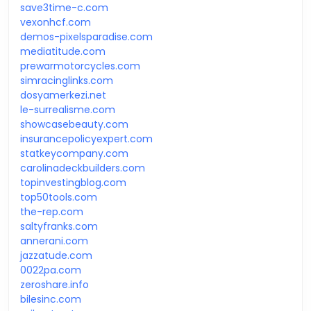
save3time-c.com
vexonhcf.com
demos-pixelsparadise.com
mediatitude.com
prewarmotorcycles.com
simracinglinks.com
dosyamerkezi.net
le-surrealisme.com
showcasebeauty.com
insurancepolicyexpert.com
statkeycompany.com
carolinadeckbuilders.com
topinvestingblog.com
top50tools.com
the-rep.com
saltyfranks.com
annerani.com
jazzatude.com
0022pa.com
zeroshare.info
bilesinc.com