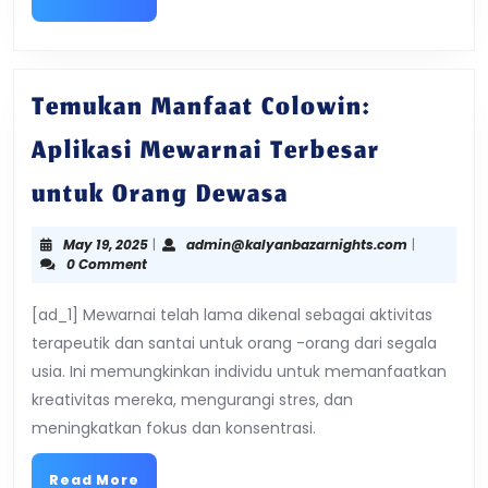
More
Temukan Manfaat Colowin:
Aplikasi Mewarnai Terbesar
Temukan
untuk Orang Dewasa
Manfaat
May
admin@kal
May 19, 2025
|
admin@kalyanbazarnights.com
|
19,
0 Comment
Colowin:
2025
[ad_1] Mewarnai telah lama dikenal sebagai aktivitas
Aplikasi
terapeutik dan santai untuk orang -orang dari segala
Mewarnai
usia. Ini memungkinkan individu untuk memanfaatkan
kreativitas mereka, mengurangi stres, dan
Terbesar
meningkatkan fokus dan konsentrasi.
untuk
Read
Read More