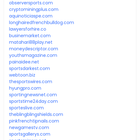
observersports.com
cryptominingplus.com
aquinoticiaspe.com
longhairedfrenchbulldog.com
lawyersforhire.co
businemarket.com
matahari88play.net
moneydescriptor.com
youthsmagazine.com
painaidee.net
sportsdarkest.com
webtoon.biz
thesportswires.com
hyungpro.com
sportingnewsnet.com
sportstime24day.com
sporteslive.com
theblingblingshields.com
pinkfrenchtipnails.com
newgamestv.com
sportsgallerys.com