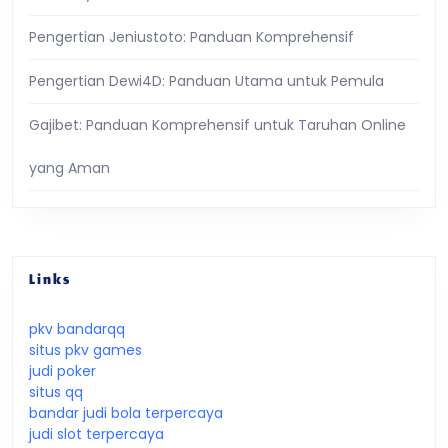
Pengertian Jeniustoto: Panduan Komprehensif
Pengertian Dewi4D: Panduan Utama untuk Pemula
Gajibet: Panduan Komprehensif untuk Taruhan Online
yang Aman
Links
pkv bandarqq
situs pkv games
judi poker
situs qq
bandar judi bola terpercaya
judi slot terpercaya