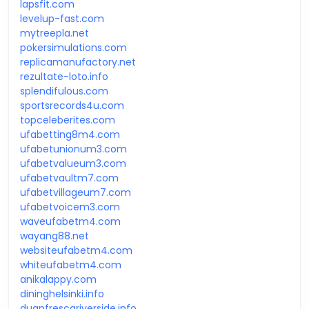
lapsfit.com
levelup-fast.com
mytreepla.net
pokersimulations.com
replicamanufactory.net
rezultate-loto.info
splendifulous.com
sportsrecords4u.com
topceleberites.com
ufabetting8m4.com
ufabetunionum3.com
ufabetvalueum3.com
ufabetvaultm7.com
ufabetvillageum7.com
ufabetvoicem3.com
waveufabetm4.com
wayang88.net
websiteufabetm4.com
whiteufabetm4.com
anikalappy.com
dininghelsinki.info
duanfrescariverside.info