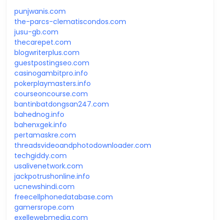
punjwanis.com
the-parcs-clematiscondos.com
jusu-gb.com
thecarepet.com
blogwriterplus.com
guestpostingseo.com
casinogambitpro.info
pokerplaymasters.info
courseoncourse.com
bantinbatdongsan247.com
bahednog.info
bahenxgek.info
pertamaskre.com
threadsvideoandphotodownloader.com
techgiddy.com
usalivenetwork.com
jackpotrushonline.info
ucnewshindi.com
freecellphonedatabase.com
gamersrope.com
exellewebmedia.com