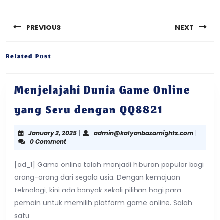
Post
navigation
PREVIOUS
NEXT
Previous
Next
Related Post
post:
post:
Menjelajahi Dunia Game Online
Menjelaja
yang Seru dengan QQ8821
Dunia
January
admin@k
January 2, 2025
|
admin@kalyanbazarnights.com
|
2,
0 Comment
Game
2025
[ad_1] Game online telah menjadi hiburan populer bagi
Online
orang-orang dari segala usia. Dengan kemajuan
yang
teknologi, kini ada banyak sekali pilihan bagi para
pemain untuk memilih platform game online. Salah
Seru
satu