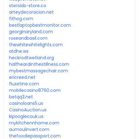
steroids-store.co
arteydecoracion.net
fithog.com
bestlaptopbestmonitor.com
georginaryland.com
roseandbasil.com
thewhitewhitelights.com
atdhe.ws
heckrodtwetland.org
halfheardinthestillness.com
mybestmassagechair.com
ericreed.net
fluxetine.com
mobilecasino8760.com
betqq3.net
casinoloans5.us
CasinoAuction.us
kipooglecouk.us
mykitchennhome.com
aumoulinvert.com
thefoodiepassport.com