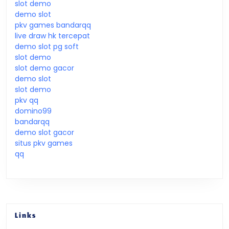
slot demo
demo slot
pkv games bandarqq
live draw hk tercepat
demo slot pg soft
slot demo
slot demo gacor
demo slot
slot demo
pkv qq
domino99
bandarqq
demo slot gacor
situs pkv games
qq
Links