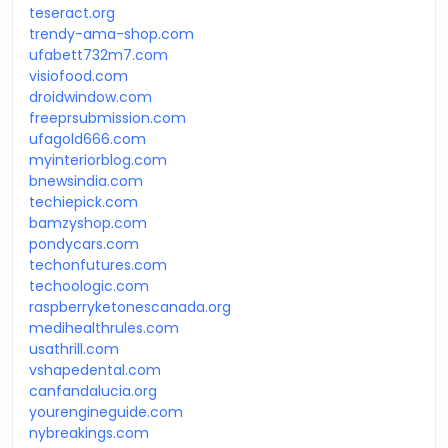
teseract.org
trendy-ama-shop.com
ufabett732m7.com
visiofood.com
droidwindow.com
freeprsubmission.com
ufagold666.com
myinteriorblog.com
bnewsindia.com
techiepick.com
bamzyshop.com
pondycars.com
techonfutures.com
techoologic.com
raspberryketonescanada.org
medihealthrules.com
usathrill.com
vshapedental.com
canfandalucia.org
yourengineguide.com
nybreakings.com