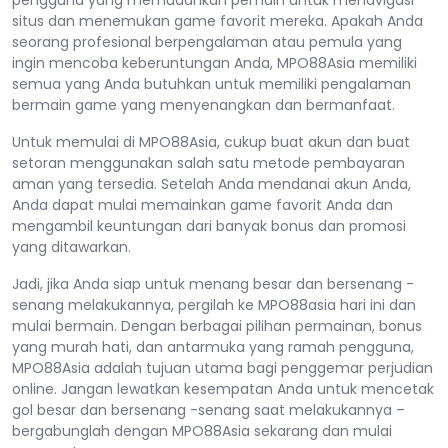
pengguna yang memudahkan pemain untuk menavigasi
situs dan menemukan game favorit mereka. Apakah Anda
seorang profesional berpengalaman atau pemula yang
ingin mencoba keberuntungan Anda, MPO88Asia memiliki
semua yang Anda butuhkan untuk memiliki pengalaman
bermain game yang menyenangkan dan bermanfaat.
Untuk memulai di MPO88Asia, cukup buat akun dan buat
setoran menggunakan salah satu metode pembayaran
aman yang tersedia. Setelah Anda mendanai akun Anda,
Anda dapat mulai memainkan game favorit Anda dan
mengambil keuntungan dari banyak bonus dan promosi
yang ditawarkan.
Jadi, jika Anda siap untuk menang besar dan bersenang -
senang melakukannya, pergilah ke MPO88asia hari ini dan
mulai bermain. Dengan berbagai pilihan permainan, bonus
yang murah hati, dan antarmuka yang ramah pengguna,
MPO88Asia adalah tujuan utama bagi penggemar perjudian
online. Jangan lewatkan kesempatan Anda untuk mencetak
gol besar dan bersenang -senang saat melakukannya –
bergabunglah dengan MPO88Asia sekarang dan mulai