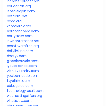
income4proof.com
educaritas.org
lensajelajah.com
betflik09.net
ncaq.org
xenmicro.com
onlineshopera.com
dartyfresh.com
lewisenterprises.net
pcsoftwarefree.org
dailylinking.com
dnafyx.com
giocolenuvole.com
iyouessential.com
withloveamity.com
youlearncode.com
fxyatirim.com
abbuguide.com
technologyresult.com
webhostingoffers.org
whatszow.com
ehomeamerca.com