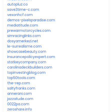
autopluz.co
save3time-c.com
vexonhcf.com
demos-pixelsparadise.com
mediatitude.com
prewarmotorcycles.com
simracinglinks.com
dosyamerkezi.net
le-surrealisme.com
showcasebeauty.com
insurancepolicyexpert.com
statkeycompany.com
carolinadeckbuilders.com
topinvestingblog.com
top50tools.com
the-rep.com
saltyfranks.com
annerani.com
jazzatude.com
0022pa.com
zeroshare.info