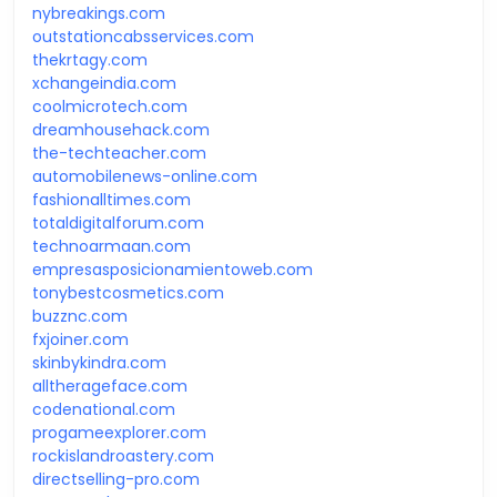
nybreakings.com
outstationcabsservices.com
thekrtagy.com
xchangeindia.com
coolmicrotech.com
dreamhousehack.com
the-techteacher.com
automobilenews-online.com
fashionalltimes.com
totaldigitalforum.com
technoarmaan.com
empresasposicionamientoweb.com
tonybestcosmetics.com
buzznc.com
fxjoiner.com
skinbykindra.com
alltherageface.com
codenational.com
progameexplorer.com
rockislandroastery.com
directselling-pro.com