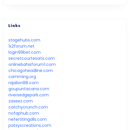
Links
stagehubs.com
1x2forum.net
login99bet.com
secretcourtesans.com
onlinebahisforum1.com
chicagoheadline.com
camming.org
rajalion88.com
goupuntacana.com
riversedgepark.com
zaseez.com
catchycrunch.com
nofaphub.com
nefertitingalls.com
patsyscreations.com