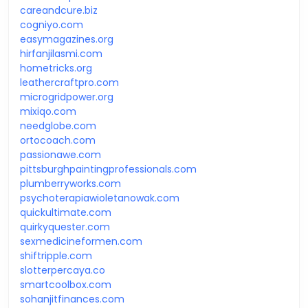
careandcure.biz
cogniyo.com
easymagazines.org
hirfanjilasmi.com
hometricks.org
leathercraftpro.com
microgridpower.org
mixiqo.com
needglobe.com
ortocoach.com
passionawe.com
pittsburghpaintingprofessionals.com
plumberryworks.com
psychoterapiawioletanowak.com
quickultimate.com
quirkyquester.com
sexmedicineformen.com
shiftripple.com
slotterpercaya.co
smartcoolbox.com
sohanjitfinances.com