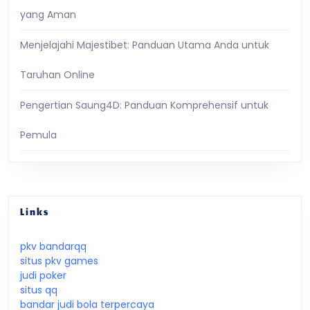
yang Aman
Menjelajahi Majestibet: Panduan Utama Anda untuk
Taruhan Online
Pengertian Saung4D: Panduan Komprehensif untuk
Pemula
Links
pkv bandarqq
situs pkv games
judi poker
situs qq
bandar judi bola terpercaya