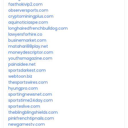
fasthokivip2.com
observersports.com
cryptominingplus.com
aquinoticiaspe.com
longhairedfrenchbulldog.com
lawyersforhire.co
businemarket.com
matahari88play.net
moneydescriptor.com
youthsmagazine.com
painaidee.net
sportsdarkest.com
webtoon.biz
thesportswires.com
hyungpro.com
sportingnewsnet.com
sportstime24day.com
sporteslive.com
theblingblingshields.com
pinkfrenchtipnails.com
newgamestv.com