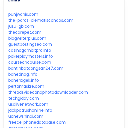
Links
punjwanis.com
the-parcs-clematiscondos.com
jusu-gb.com
thecarepet.com
blogwriterplus.com
guestpostingseo.com
casinogambitpro.info
pokerplaymasters.info
courseoncourse.com
bantinbatdongsan247.com
bahednog.info
bahenxgek.info
pertamaskre.com
threadsvideoandphotodownloader.com
techgiddy.com
usalivenetwork.com
jackpotrushonline.info
ucnewshindi.com
freecellphonedatabase.com