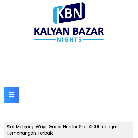
Skip
to
content
Skip
to
content
Open
Button
Slot Mahjong Ways Gacor Hari Ini, Slot X1000 dengan
Kemenangan Terbaik