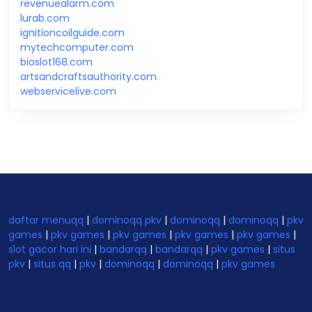
revenuealarm.com
lurab.com
ignitioncoilguide.com
mytechcomputer.com
bioslot168.com
artsandcraftsauthority.com
webservicelive.com
daftar menuqq
|
dominoqq pkv
|
dominoqq
|
dominoqq
|
pkv
games
|
pkv games
|
pkv games
|
pkv games
|
pkv games
|
slot gacor hari ini
|
bandarqq
|
bandarqq
|
pkv games
|
situs
pkv
|
situs qq
|
pkv
|
dominoqq
|
dominoqq
|
pkv games