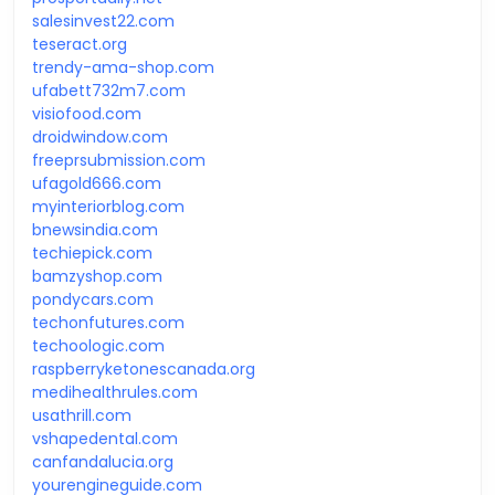
salesinvest22.com
teseract.org
trendy-ama-shop.com
ufabett732m7.com
visiofood.com
droidwindow.com
freeprsubmission.com
ufagold666.com
myinteriorblog.com
bnewsindia.com
techiepick.com
bamzyshop.com
pondycars.com
techonfutures.com
techoologic.com
raspberryketonescanada.org
medihealthrules.com
usathrill.com
vshapedental.com
canfandalucia.org
yourengineguide.com