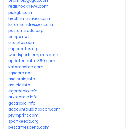
technologygud.com
realshocknews.com
pickgb.com
healthmistakes.com
ksfashiondresses.com
patterntrader.org
cnhpa.net
sitalotus.com
supernotes.org
worldsportsempires.com
updatecentral360.com
katamastah.com
zqscore.net
aseleraio.info
asticio.info
egardenio.info
arxteamio.info
getalexio.info
accountaudittaxcon.com
prymprint.com
sportkeeda.org
besttimespend.com