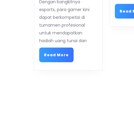
Sukses
Dengan bangkitnya
esports, para gamer kini
Read 
dalam
dapat berkompetisi di
turnamen profesional
Permainan
untuk mendapatkan
Kompetitif
hadiah uang tunai dan
Read
Read More
More