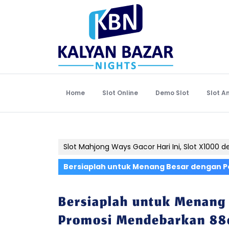
Skip
to
content
Skip
to
content
Home
Slot Online
Demo Slot
Slot A
Slot Mahjong Ways Gacor Hari Ini, Slot X100
Bersiaplah untuk Menang Besar dengan 
Bersiaplah untuk Menang
Promosi Mendebarkan 8