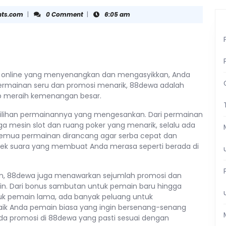
admin@kalyanbazarnights.com
hts.com
|
0 Comment
|
6:05 am
 online yang menyenangkan dan mengasyikkan, Anda
rmainan seru dan promosi menarik, 88dewa adalah
ap meraih kemenangan besar.
 pilihan permainannya yang mengesankan. Dari permainan
ngga mesin slot dan ruang poker yang menarik, selalu ada
 Semua permainan dirancang agar serba cepat dan
 efek suara yang membuat Anda merasa seperti berada di
an, 88dewa juga menawarkan sejumlah promosi dan
n. Dari bonus sambutan untuk pemain baru hingga
tuk pemain lama, ada banyak peluang untuk
ik Anda pemain biasa yang ingin bersenang-senang
ada promosi di 88dewa yang pasti sesuai dengan