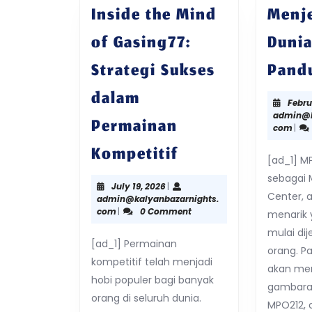
Inside the Mind
Menje
of Gasing77:
Duni
Strategi Sukses
Pand
dalam
Febru
admin@k
Permainan
adm
com
|
Inside
Kompetitif
[ad_1] MP
the
sebagai 
July
July 19, 2026
|
Center, 
19,
admin@kalyanbazarnights.
Mind
admin@kalyanbazarnights.com
2026
com
|
0 Comment
menarik 
of
mulai dij
[ad_1] Permainan
orang. P
Gasing77:
kompetitif telah menjadi
akan me
hobi populer bagi banyak
Strategi
gambaran
orang di seluruh dunia.
MPO212, 