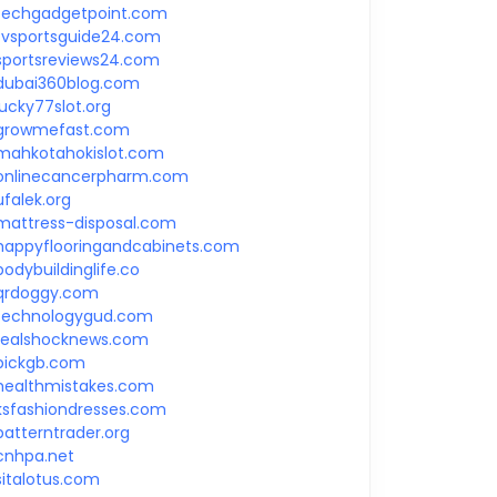
techgadgetpoint.com
tvsportsguide24.com
sportsreviews24.com
dubai360blog.com
lucky77slot.org
growmefast.com
mahkotahokislot.com
onlinecancerpharm.com
ufalek.org
mattress-disposal.com
happyflooringandcabinets.com
bodybuildinglife.co
qrdoggy.com
technologygud.com
realshocknews.com
pickgb.com
healthmistakes.com
ksfashiondresses.com
patterntrader.org
cnhpa.net
sitalotus.com