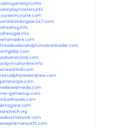
casinogambitpro.info
pokerplaymasters.info
courseoncourse.com
bantinbatdongsan247.com
bahednog.info
bahenxgek.info
pertamaskre.com
threadsvideoandphotodownloader.com
techgiddy.com
usalivenetwork.com
jackpotrushonline.info
ucnewshindi.com
freecellphonedatabase.com
gamersrope.com
exellewebmedia.com
free-gamestop.com
sinbadtravels.com
ukmagzine.com
wareztech.org
usabestnetwork.com
jessepinkmanoutfit.com