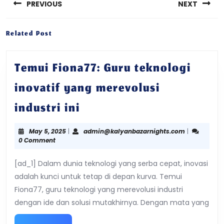
PREVIOUS
NEXT
Previous
Next
Related Post
post:
post:
Temui Fiona77: Guru teknologi
inovatif yang merevolusi
Temui
industri ini
Fiona77:
May
admin@kaly
May 5, 2025
|
admin@kalyanbazarnights.com
|
5,
0 Comment
Guru
2025
[ad_1] Dalam dunia teknologi yang serba cepat, inovasi
teknologi
adalah kunci untuk tetap di depan kurva. Temui
inovatif
Fiona77, guru teknologi yang merevolusi industri
dengan ide dan solusi mutakhirnya. Dengan mata yang
yang