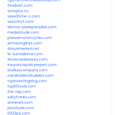
fixadvert.com
autopluz.co
save3time-c.com
vexonhcf.com
demos-pixelsparadise.com
mediatitude.com
prewarmotorcycles.com
simracinglinks.com
dosyamerkezi.net
le-surrealisme.com
showcasebeauty.com
insurancepolicyexpert.com
statkeycompany.com
carolinadeckbuilders.com
topinvestingblog.com
top50tools.com
the-rep.com
saltyfranks.com
annerani.com
jazzatude.com
0022pa.com