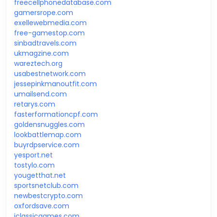
freecellphonedatabase.com
gamersrope.com
exellewebmedia.com
free-gamestop.com
sinbadtravels.com
ukmagzine.com
wareztech.org
usabestnetwork.com
jessepinkmanoutfit.com
umailsend.com
retarys.com
fasterformationcpf.com
goldensnuggles.com
lookbattlemap.com
buyrdpservice.com
yesport.net
tostylo.com
yougetthat.net
sportsnetclub.com
newbestcrypto.com
oxfordsave.com
iclassicgames.com