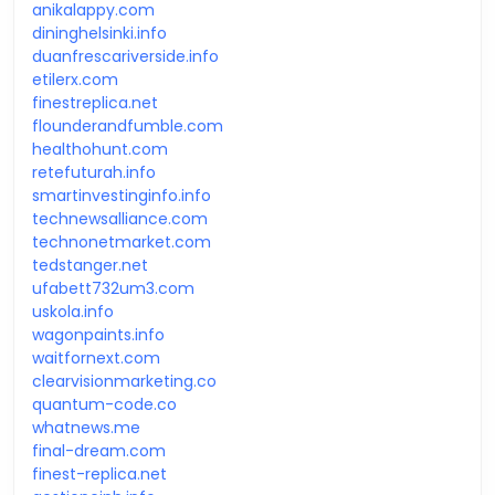
anikalappy.com
dininghelsinki.info
duanfrescariverside.info
etilerx.com
finestreplica.net
flounderandfumble.com
healthohunt.com
retefuturah.info
smartinvestinginfo.info
technewsalliance.com
technonetmarket.com
tedstanger.net
ufabett732um3.com
uskola.info
wagonpaints.info
waitfornext.com
clearvisionmarketing.co
quantum-code.co
whatnews.me
final-dream.com
finest-replica.net