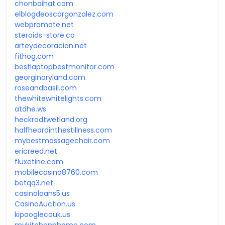
chonbaihat.com
elblogdeoscargonzalez.com
webpromote.net
steroids-store.co
arteydecoracion.net
fithog.com
bestlaptopbestmonitor.com
georginaryland.com
roseandbasil.com
thewhitewhitelights.com
atdhe.ws
heckrodtwetland.org
halfheardinthestillness.com
mybestmassagechair.com
ericreed.net
fluxetine.com
mobilecasino8760.com
betqq3.net
casinoloans5.us
CasinoAuction.us
kipooglecouk.us
mykitchennhome.com