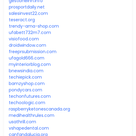
gestioneinh.info
prosportdaily.net
salesinvest22.com
teseract.org
trendy-ama-shop.com
ufabett732m7.com
visiofood.com
droidwindow.com
freeprsubmission.com
ufagold666.com
myinteriorblog.com
bnewsindia.com
techiepick.com
bamzyshop.com
pondycars.com
techonfutures.com
techoologic.com
raspberryketonescanada.org
medihealthrules.com
usathrill.com
vshapedental.com
canfandalucia.org