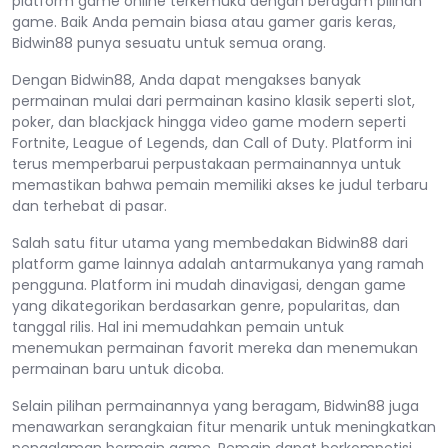
platform game online terkemuka dengan beragam pilihan
game. Baik Anda pemain biasa atau gamer garis keras,
Bidwin88 punya sesuatu untuk semua orang.
Dengan Bidwin88, Anda dapat mengakses banyak
permainan mulai dari permainan kasino klasik seperti slot,
poker, dan blackjack hingga video game modern seperti
Fortnite, League of Legends, dan Call of Duty. Platform ini
terus memperbarui perpustakaan permainannya untuk
memastikan bahwa pemain memiliki akses ke judul terbaru
dan terhebat di pasar.
Salah satu fitur utama yang membedakan Bidwin88 dari
platform game lainnya adalah antarmukanya yang ramah
pengguna. Platform ini mudah dinavigasi, dengan game
yang dikategorikan berdasarkan genre, popularitas, dan
tanggal rilis. Hal ini memudahkan pemain untuk
menemukan permainan favorit mereka dan menemukan
permainan baru untuk dicoba.
Selain pilihan permainannya yang beragam, Bidwin88 juga
menawarkan serangkaian fitur menarik untuk meningkatkan