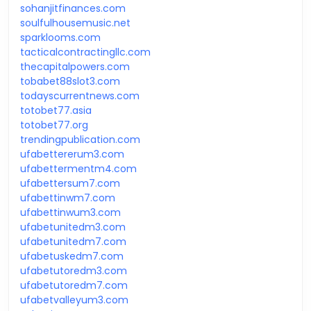
sohanjitfinances.com
soulfulhousemusic.net
sparklooms.com
tacticalcontractingllc.com
thecapitalpowers.com
tobabet88slot3.com
todayscurrentnews.com
totobet77.asia
totobet77.org
trendingpublication.com
ufabettererum3.com
ufabettermentm4.com
ufabettersum7.com
ufabettinwm7.com
ufabettinwum3.com
ufabetunitedm3.com
ufabetunitedm7.com
ufabetuskedm7.com
ufabetutoredm3.com
ufabetutoredm7.com
ufabetvalleyum3.com