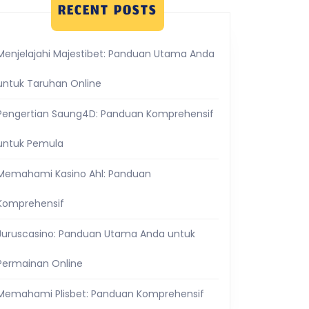
RECENT POSTS
Menjelajahi Majestibet: Panduan Utama Anda
untuk Taruhan Online
Pengertian Saung4D: Panduan Komprehensif
untuk Pemula
Memahami Kasino Ahl: Panduan
Komprehensif
Juruscasino: Panduan Utama Anda untuk
Permainan Online
Memahami Plisbet: Panduan Komprehensif