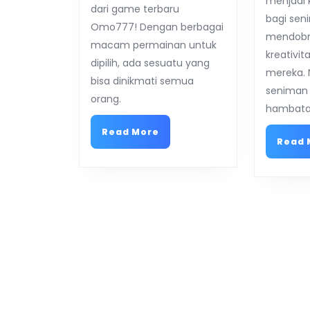
menjadi
dari game terbaru
Omo777
bagi sen
Omo777! Dengan berbagai
mendobr
macam permainan untuk
kreativit
dipilih, ada sesuatu yang
mereka.
bisa dinikmati semua
seniman
orang.
hambata
Read
Read More
Read 
More