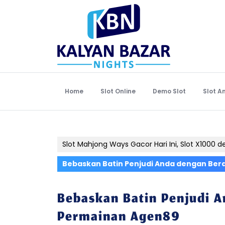
Skip
to
content
Skip
to
content
Home
Slot Online
Demo Slot
Slot A
Slot Mahjong Ways Gacor Hari Ini, Slot X100
Bebaskan Batin Penjudi Anda dengan Be
Bebaskan Batin Penjudi 
Permainan Agen89