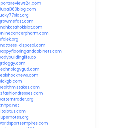
sportsreviews24.com
dubai360blog.com
lucky77slot.org
growmefast.com
mahkotahokislot.com
onlinecancerpharm.com
ufalek.org
mattress-disposal.com
happyflooringandcabinets.com
bodybuildinglife.co
qrdoggy.com
technologygud.com
realshocknews.com
pickgb.com
healthmistakes.com
ksfashiondresses.com
patterntrader.org
cnhpa.net
sitalotus.com
supernotes.org
worldsportsempires.com