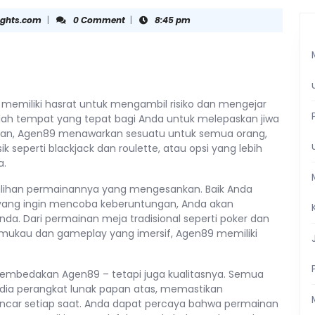
admin@kalyanbazarnights.com
ghts.com
|
0 Comment
|
8:45 pm
emiliki hasrat untuk mengambil risiko dan mengejar
ah tempat yang tepat bagi Anda untuk melepaskan jiwa
nan, Agen89 menawarkan sesuatu untuk semua orang,
k seperti blackjack dan roulette, atau opsi yang lebih
a.
 pilihan permainannya yang mengesankan. Baik Anda
yang ingin mencoba keberuntungan, Anda akan
a. Dari permainan meja tradisional seperti poker dan
emukau dan gameplay yang imersif, Agen89 memiliki
embedakan Agen89 – tetapi juga kualitasnya. Semua
dia perangkat lunak papan atas, memastikan
car setiap saat. Anda dapat percaya bahwa permainan