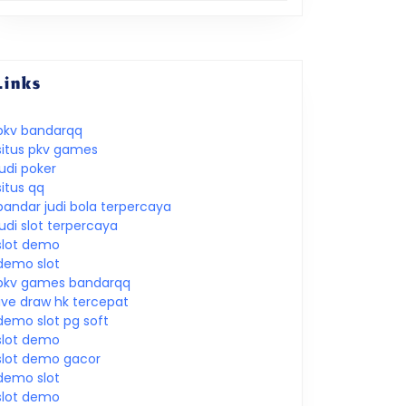
Links
pkv bandarqq
situs pkv games
judi poker
situs qq
bandar judi bola terpercaya
judi slot terpercaya
slot demo
demo slot
pkv games bandarqq
live draw hk tercepat
demo slot pg soft
slot demo
slot demo gacor
demo slot
slot demo