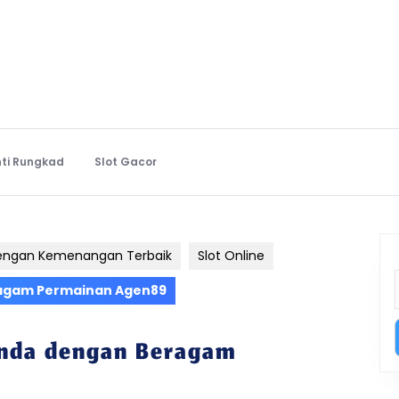
nti Rungkad
Slot Gacor
0 dengan Kemenangan Terbaik
Slot Online
ragam Permainan Agen89
Anda dengan Beragam