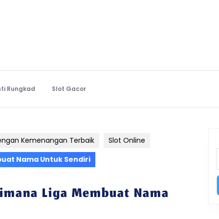
nti Rungkad
Slot Gacor
0 dengan Kemenangan Terbaik
Slot Online
buat Nama Untuk Sendiri
aimana Liga Membuat Nama