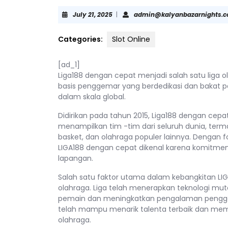
July
July 21, 2025
|
admin@kalyanbazarnights.
21,
2025
Categories:
Slot Online
[ad_1]
Liga188 dengan cepat menjadi salah satu liga o
basis penggemar yang berdedikasi dan bakat p
dalam skala global.
Didirikan pada tahun 2015, Liga188 dengan cepat
menampilkan tim -tim dari seluruh dunia, ter
basket, dan olahraga populer lainnya. Dengan
LIGA188 dengan cepat dikenal karena komitmen
lapangan.
Salah satu faktor utama dalam kebangkitan LI
olahraga. Liga telah menerapkan teknologi muta
pemain dan meningkatkan pengalaman pengge
telah mampu menarik talenta terbaik dan mem
olahraga.