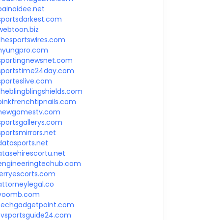
painaidee.net
sportsdarkest.com
webtoon.biz
thesportswires.com
hyungpro.com
sportingnewsnet.com
sportstime24day.com
sporteslive.com
theblingblingshields.com
pinkfrenchtipnails.com
newgamestv.com
sportsgallerys.com
sportsmirrors.net
datasports.net
atasehirescortu.net
engineeringtechub.com
jerryescorts.com
attorneylegal.co
voomb.com
techgadgetpoint.com
tvsportsguide24.com