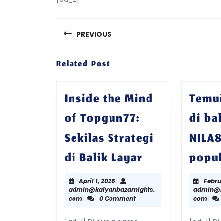
Post
navigation
PREVIOUS
Previous
Related Post
post:
Inside the Mind
Temui
of Topgun77:
di ba
Sekilas Strategi
NILA
Inside
di Balik Layar
popu
the
April
April 1, 2026
|
Febru
1,
admin@kalyanbazarnights.
admin@k
Mind
admin@kalyanbazarnights.com
2026
adm
com
|
0 Comment
com
|
of