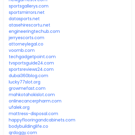
sportsgallerys.com
sportsmirrors.net
datasports.net
atasehirescortu.net
engineeringtechub.com
jerryescorts.com
attorneylegal.co
voomb.com
techgadgetpoint.com
tvsportsguide24.com
sportsreviews24.com
dubai360blog.com
lucky77slot.org
growmefast.com
mahkotahokislot.com
onlinecancerpharm.com
ufalek.org
mattress-disposal.com
happyflooringandcabinets.com
bodybuildinglife.co
qrdoggy.com