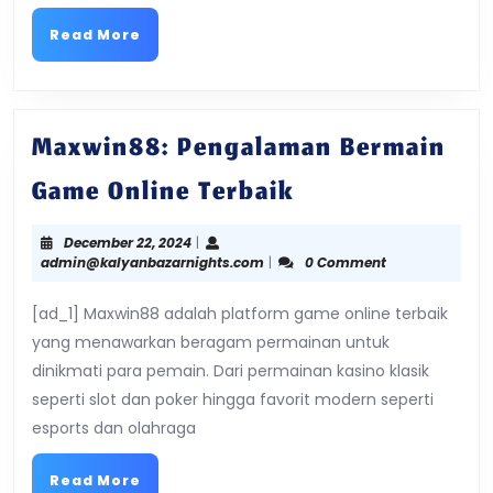
Anda
Read
Read More
Ketahu
More
Maxwin88: Pengalaman Bermain
Maxwin88:
Game Online Terbaik
Pengalaman
December
December 22, 2024
|
22,
admin@kalyanbazarnights.com
admin@kalyanbazarnights.com
|
0 Comment
Bermain
2024
[ad_1] Maxwin88 adalah platform game online terbaik
Game
yang menawarkan beragam permainan untuk
Online
dinikmati para pemain. Dari permainan kasino klasik
seperti slot dan poker hingga favorit modern seperti
Terbaik
esports dan olahraga
Read
Read More