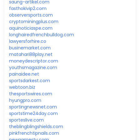
saung-artikel.com
fasthokivip2.com
observersports.com
cryptominingplus.com
aquinoticiaspe.com
longhairedfrenchbulldog.com
lawyersforhire.co
businemarket.com
matahari88play.net
moneydescriptor.com
youthsmagazine.com
painaidee.net
sportsdarkest.com
webtoon.biz
thesportswires.com
hyungpro.com
sportingnewsnet.com
sportstime24day.com
sporteslive.com
theblingblingshields.com
pinkfrenchtipnails.com
newgamestv.com