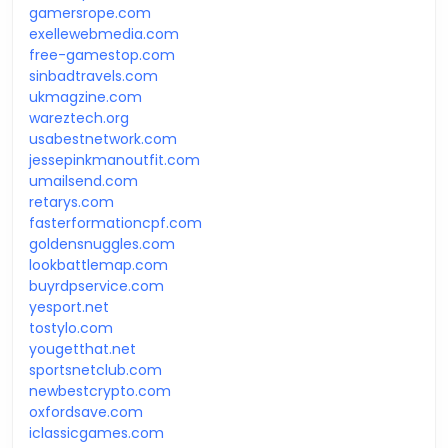
gamersrope.com
exellewebmedia.com
free-gamestop.com
sinbadtravels.com
ukmagzine.com
wareztech.org
usabestnetwork.com
jessepinkmanoutfit.com
umailsend.com
retarys.com
fasterformationcpf.com
goldensnuggles.com
lookbattlemap.com
buyrdpservice.com
yesport.net
tostylo.com
yougetthat.net
sportsnetclub.com
newbestcrypto.com
oxfordsave.com
iclassicgames.com