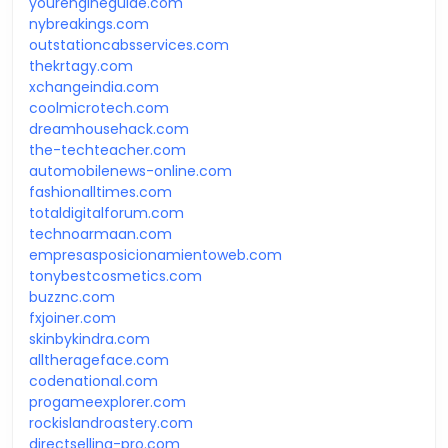
yourengineguide.com
nybreakings.com
outstationcabsservices.com
thekrtagy.com
xchangeindia.com
coolmicrotech.com
dreamhousehack.com
the-techteacher.com
automobilenews-online.com
fashionalltimes.com
totaldigitalforum.com
technoarmaan.com
empresasposicionamientoweb.com
tonybestcosmetics.com
buzznc.com
fxjoiner.com
skinbykindra.com
alltherageface.com
codenational.com
progameexplorer.com
rockislandroastery.com
directselling-pro.com