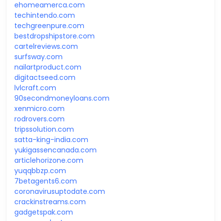
ehomeamerca.com
techintendo.com
techgreenpure.com
bestdropshipstore.com
cartelreviews.com
surfsway.com
nailartproduct.com
digitactseed.com
lvlcraft.com
90secondmoneyloans.com
xenmicro.com
rodrovers.com
tripssolution.com
satta-king-india.com
yukigassencanada.com
articlehorizone.com
yuqqbbzp.com
7betagents6.com
coronavirusuptodate.com
crackinstreams.com
gadgetspak.com