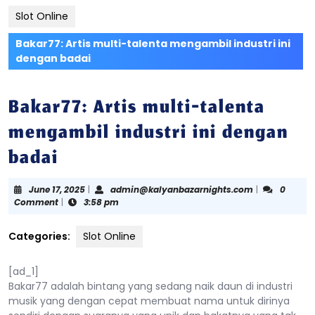
Slot Online
Bakar77: Artis multi-talenta mengambil industri ini
dengan badai
Bakar77: Artis multi-talenta
mengambil industri ini dengan
badai
June
admin@kalya
June 17, 2025
|
admin@kalyanbazarnights.com
|
0
17,
Comment
|
3:58 pm
2025
Categories:
Slot Online
[ad_1]
Bakar77 adalah bintang yang sedang naik daun di industri
musik yang dengan cepat membuat nama untuk dirinya