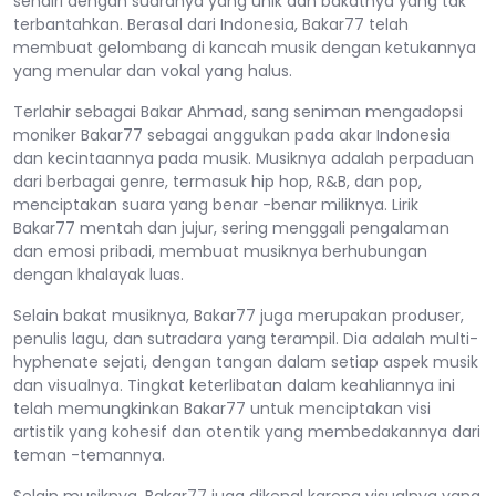
sendiri dengan suaranya yang unik dan bakatnya yang tak
terbantahkan. Berasal dari Indonesia, Bakar77 telah
membuat gelombang di kancah musik dengan ketukannya
yang menular dan vokal yang halus.
Terlahir sebagai Bakar Ahmad, sang seniman mengadopsi
moniker Bakar77 sebagai anggukan pada akar Indonesia
dan kecintaannya pada musik. Musiknya adalah perpaduan
dari berbagai genre, termasuk hip hop, R&B, dan pop,
menciptakan suara yang benar -benar miliknya. Lirik
Bakar77 mentah dan jujur, sering menggali pengalaman
dan emosi pribadi, membuat musiknya berhubungan
dengan khalayak luas.
Selain bakat musiknya, Bakar77 juga merupakan produser,
penulis lagu, dan sutradara yang terampil. Dia adalah multi-
hyphenate sejati, dengan tangan dalam setiap aspek musik
dan visualnya. Tingkat keterlibatan dalam keahliannya ini
telah memungkinkan Bakar77 untuk menciptakan visi
artistik yang kohesif dan otentik yang membedakannya dari
teman -temannya.