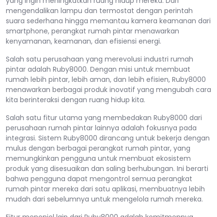
yang ingin meningkatkan ruang hidup mereka. Dari
mengendalikan lampu dan termostat dengan perintah
suara sederhana hingga memantau kamera keamanan dari
smartphone, perangkat rumah pintar menawarkan
kenyamanan, keamanan, dan efisiensi energi.
Salah satu perusahaan yang merevolusi industri rumah
pintar adalah Ruby8000. Dengan misi untuk membuat
rumah lebih pintar, lebih aman, dan lebih efisien, Ruby8000
menawarkan berbagai produk inovatif yang mengubah cara
kita berinteraksi dengan ruang hidup kita.
Salah satu fitur utama yang membedakan Ruby8000 dari
perusahaan rumah pintar lainnya adalah fokusnya pada
integrasi. Sistem Ruby8000 dirancang untuk bekerja dengan
mulus dengan berbagai perangkat rumah pintar, yang
memungkinkan pengguna untuk membuat ekosistem
produk yang disesuaikan dan saling berhubungan. Ini berarti
bahwa pengguna dapat mengontrol semua perangkat
rumah pintar mereka dari satu aplikasi, membuatnya lebih
mudah dari sebelumnya untuk mengelola rumah mereka.