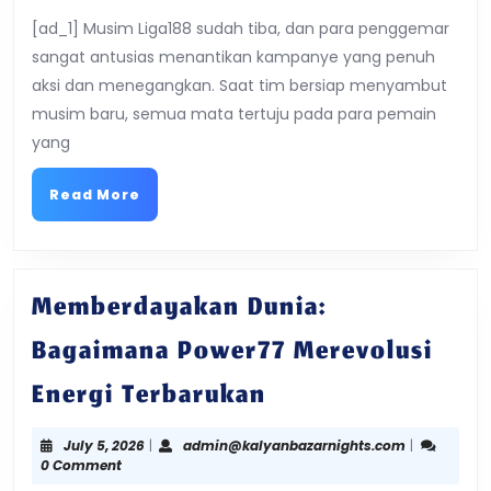
[ad_1] Musim Liga188 sudah tiba, dan para penggemar
Diperhatikan
sangat antusias menantikan kampanye yang penuh
di
aksi dan menegangkan. Saat tim bersiap menyambut
musim baru, semua mata tertuju pada para pemain
Liga188:
yang
Siapa
Read
Read More
yang
More
Akan
Menonjol
Memberdayakan Dunia:
Musim
Bagaimana Power77 Merevolusi
Ini?
Memberdayakan
Energi Terbarukan
Dunia:
July
admin@kaly
July 5, 2026
|
admin@kalyanbazarnights.com
|
5,
0 Comment
Bagaimana
2026