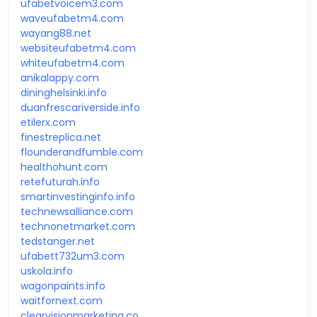
ufabetvoicem3.com
waveufabetm4.com
wayang88.net
websiteufabetm4.com
whiteufabetm4.com
anikalappy.com
dininghelsinki.info
duanfrescariverside.info
etilerx.com
finestreplica.net
flounderandfumble.com
healthohunt.com
retefuturah.info
smartinvestinginfo.info
technewsalliance.com
technonetmarket.com
tedstanger.net
ufabett732um3.com
uskola.info
wagonpaints.info
waitfornext.com
clearvisionmarketing.co