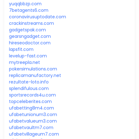
yuqqbbzp.com
7betagents6.com
coronavirusuptodate.com
crackinstreams.com
gadgetspak.com
gearsngadget.com
hireseodoctor.com
lapsfit.com
levelup-fast.com
mytreepla.net
pokersimulations.com
replicamanufactory.net
rezultate-loto.info
splendifulous.com
sportsrecords4u.com
topceleberites.com
ufabetting8m4.com
ufabetunionum3.com
ufabetvalueum3.com
ufabetvaultm7.com
ufabetvillageum7.com