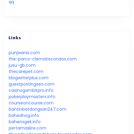
qq
Links
punjwanis.com
the-parcs-clematiscondos.com
jusu-gb.com
thecarepet.com
blogwriterplus.com
guestpostingseo.com
casinogambitpro.info
pokerplaymasters.info
courseoncourse.com
bantinbatdongsan247.com
bahednog.info
bahenxgek.info
pertamaskre.com