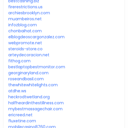
bestcashing.biz
firerestrictions.us
archiesbrooklyn.com
muambeiros.net
infozblog.com
chonbaihat.com
elblogdeoscargonzalez.com
webpromote.net
steroids-store.co
arteydecoracion.net
fithog.com
bestlaptopbestmonitor.com
georginaryland.com
roseandbasil.com
thewhitewhitelights.com
atdhe.ws
heckrodtwetland.org
halfheardinthestillness.com
mybestmassagechair.com
ericreed.net
fluxetine.com
mobilecasino8760.com