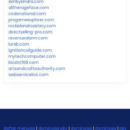
skinbykindra.com
alltherageface.com
codenational.com
progameexplorer.com
rockislandroastery.com
directselling-pro.com
revenuealarm.com
lurab.com
ignitioncoilguide.com
mytechcomputer.com
bioslot168.com
artsandcraftsauthority.com
webservicelive.com
daftar menuqq
|
dominoqq pkv
|
dominoqq
|
dominoqq
|
pkv