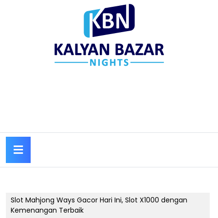
Skip
to
content
Skip
to
content
Open
Button
Slot Mahjong Ways Gacor Hari Ini, Slot X1000 dengan
Kemenangan Terbaik