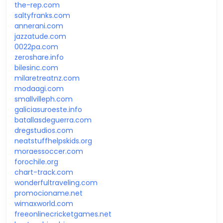
the-rep.com
saltyfranks.com
annerani.com
jazzatude.com
0022pa.com
zeroshare.info
bilesinc.com
milaretreatnz.com
modaagi.com
smallvilleph.com
galiciasuroeste.info
batallasdeguerra.com
dregstudios.com
neatstuffhelpskids.org
moraessoccer.com
forochile.org
chart-track.com
wonderfultraveling.com
promocioname.net
wimaxworld.com
freeonlinecricketgames.net