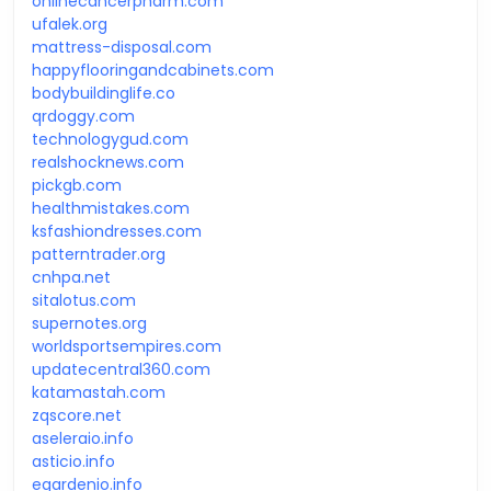
onlinecancerpharm.com
ufalek.org
mattress-disposal.com
happyflooringandcabinets.com
bodybuildinglife.co
qrdoggy.com
technologygud.com
realshocknews.com
pickgb.com
healthmistakes.com
ksfashiondresses.com
patterntrader.org
cnhpa.net
sitalotus.com
supernotes.org
worldsportsempires.com
updatecentral360.com
katamastah.com
zqscore.net
aseleraio.info
asticio.info
egardenio.info