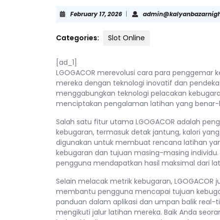
February
February 17, 2026
|
admin@kalyanbazarnig
17,
2026
Categories:
Slot Online
[ad_1]
LGOGACOR merevolusi cara para penggemar ke
mereka dengan teknologi inovatif dan pendekat
menggabungkan teknologi pelacakan kebugaran 
menciptakan pengalaman latihan yang benar-be
Salah satu fitur utama LGOGACOR adalah peng
kebugaran, termasuk detak jantung, kalori yang 
digunakan untuk membuat rencana latihan yang
kebugaran dan tujuan masing-masing individu.
pengguna mendapatkan hasil maksimal dari lat
Selain melacak metrik kebugaran, LGOGACOR ju
membantu pengguna mencapai tujuan kebugaran
panduan dalam aplikasi dan umpan balik real
mengikuti jalur latihan mereka. Baik Anda seo