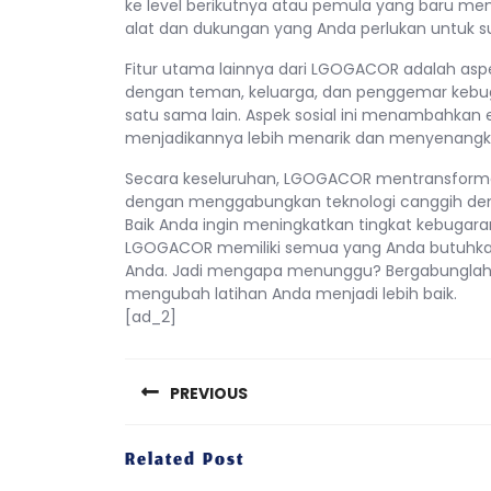
ke level berikutnya atau pemula yang baru me
alat dan dukungan yang Anda perlukan untuk s
Fitur utama lainnya dari LGOGACOR adalah as
dengan teman, keluarga, dan penggemar kebug
satu sama lain. Aspek sosial ini menambahka
menjadikannya lebih menarik dan menyenangk
Secara keseluruhan, LGOGACOR mentransforma
dengan menggabungkan teknologi canggih denga
Baik Anda ingin meningkatkan tingkat kebugara
LGOGACOR memiliki semua yang Anda butuhka
Anda. Jadi mengapa menunggu? Bergabunglah 
mengubah latihan Anda menjadi lebih baik.
[ad_2]
Post
navigation
PREVIOUS
Previous
Related Post
post: