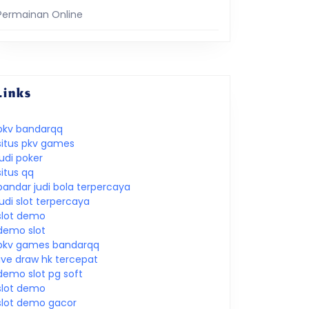
Permainan Online
Links
pkv bandarqq
situs pkv games
judi poker
situs qq
bandar judi bola terpercaya
judi slot terpercaya
slot demo
demo slot
pkv games bandarqq
live draw hk tercepat
demo slot pg soft
slot demo
slot demo gacor