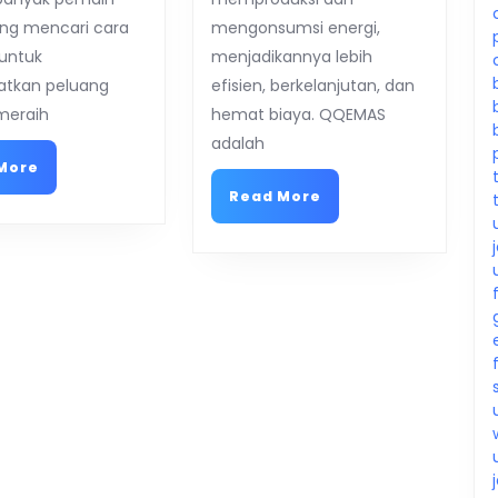
ing mencari cara
Terbaik
mengonsumsi energi,
 untuk
menjadikannya lebih
atkan peluang
efisien, berkelanjutan, dan
meraih
hemat biaya. QQEMAS
adalah
Read
More
More
Read
Read More
More