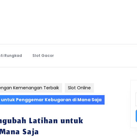
nti Rungkad
Slot Gacor
0 dengan Kemenangan Terbaik
Slot Online
untuk Penggemar Kebugaran di Mana Saja
gubah Latihan untuk
Mana Saja