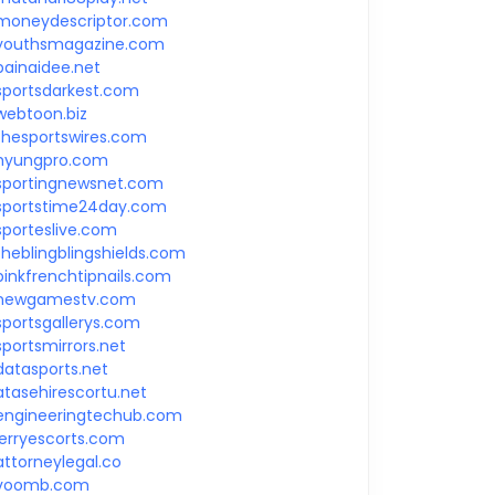
moneydescriptor.com
youthsmagazine.com
painaidee.net
sportsdarkest.com
webtoon.biz
thesportswires.com
hyungpro.com
sportingnewsnet.com
sportstime24day.com
sporteslive.com
theblingblingshields.com
pinkfrenchtipnails.com
newgamestv.com
sportsgallerys.com
sportsmirrors.net
datasports.net
atasehirescortu.net
engineeringtechub.com
jerryescorts.com
attorneylegal.co
voomb.com