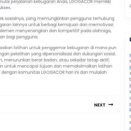
mulai perjalanan kebugaran Anda, LGOGACOR memiliki
ukses.
pek sosialnya, yang memungkinkan pengguna terhubung
aran lainnya untuk berbagi kemajuan dan memotivasi
n elemen menyenangkan dan kompetitif pada olahraga,
an bagi pengguna.
sikan latihan untuk penggemar kebugaran di mana pun
n pelatihan yang dipersonalisasi dan dukungan sosial.
n, menurunkan berat badan, atau sekadar tetap aktif,
n untuk mencapai tujuan dan memaksimalkan latihan
dengan komunitas LGOGACOR hari ini dan mulailah
NEXT
Next
post: