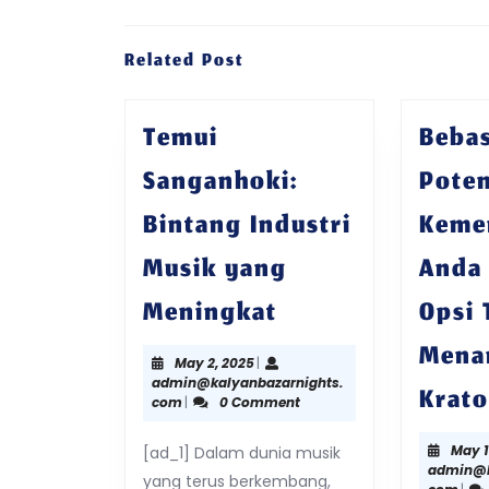
Previous
Related Post
post:
Temui
Beba
Sanganhoki:
Poten
Bintang Industri
Keme
Musik yang
Anda
Temui
Meningkat
Opsi 
Sanganhoki:
Mena
May
May 2, 2025
|
2,
admin@kalyanbazarnights.
Bintang
Krat
admin@kalyanbazarnights.com
2025
com
|
0 Comment
Industri
May 1
[ad_1] Dalam dunia musik
admin@k
Musik
yang terus berkembang,
adm