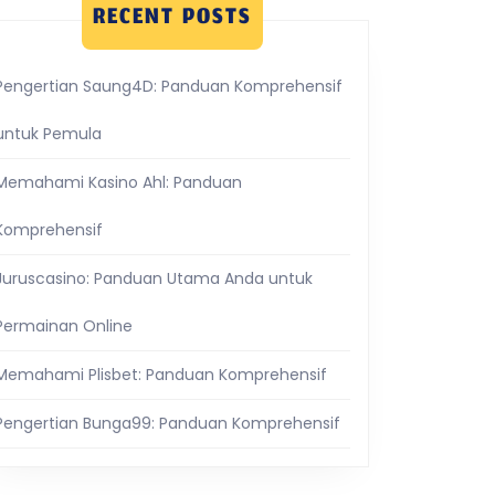
RECENT POSTS
Pengertian Saung4D: Panduan Komprehensif
untuk Pemula
Memahami Kasino Ahl: Panduan
Komprehensif
Juruscasino: Panduan Utama Anda untuk
Permainan Online
Memahami Plisbet: Panduan Komprehensif
Pengertian Bunga99: Panduan Komprehensif