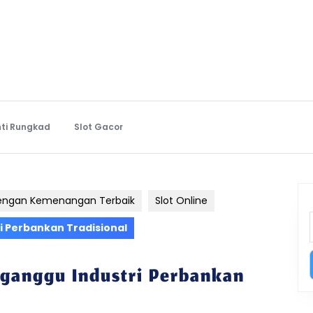
nti Rungkad
Slot Gacor
0 dengan Kemenangan Terbaik
Slot Online
 Perbankan Tradisional
ganggu Industri Perbankan