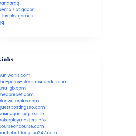
bandarqq
demo slot gacor
situs pkv games
qq
Links
188:
punjwanis.com
the-parcs-clematiscondos.com
jusu-gb.com
thecarepet.com
blogwriterplus.com
guestpostingseo.com
casinogambitpro.info
pokerplaymasters.info
mar
courseoncourse.com
bantinbatdongsan247.com